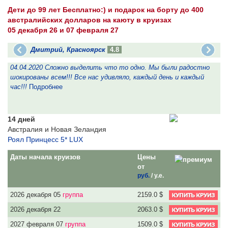
Дети до 99 лет Бесплатно:) и подарок на борту до 400
австралийских долларов на каюту в круизах
05 декабря 26 и 07 февраля 27
Дмитрий, Красноярск
4.8
04.04.2020 Сложно выделить что то одно. Мы были радостно
1
шокированы всем!!! Все нас удивляло, каждый день и каждый
н
час!!!
Подробнее
14 дней
Австралия и Новая Зеландия
Роял Принцесс 5* LUX
Даты начала круизов
Цены
от
руб.
/
у.е.
2026 декабря 05
группа
2159.0 $
2026 декабря 22
2063.0 $
2027 февраля 07
группа
1509.0 $