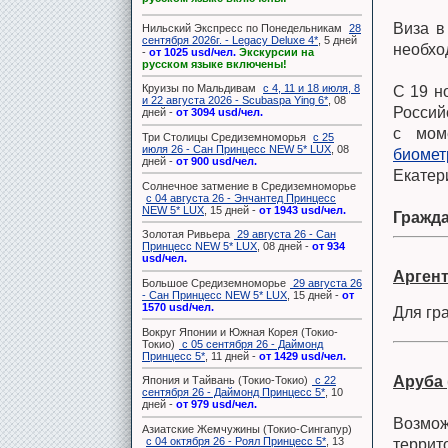
Виза в
Нильский Экспресс по Понедельникам
28
сентября 2026г. - Legacy Deluxe 4*
, 5 дней
необхо
-
от 1025 usd/чел.
Экскурсии на
русском языке включены!
Круизы по Мальдивам
с 4, 11 и 18 июля, 8
С 19 н
и 22 августа 2026 - Scubaspa Ying 6*
, 08
Россий
дней -
от 3094 usd/чел.
с мом
Три Столицы Средиземноморья
с 25
июля 26 - Сан Принцесс NEW 5* LUX
, 08
биомет
дней -
от 900 usd/чел.
Екатер
Солнечное затмение в Средиземноморье
с 04 августа 26 - Энчантед Принцесс
NEW 5* LUX
, 15 дней -
от 1943 usd/чел.
Гражд
Золотая Ривьера
29 августа 26 - Сан
Принцесс NEW 5* LUX
, 08 дней -
от 934
usd/чел.
Арген
Большое Средиземноморье
29 августа 26
- Сан Принцесс NEW 5* LUX
, 15 дней -
от
1570 usd/чел.
Для гр
Вокруг Японии и Южная Корея (Токио-
Токио)
с 05 сентября 26 - Даймонд
Принцесс 5*
, 11 дней -
от 1429 usd/чел.
Аруба (
Япония и Тайвань (Токио-Токио)
с 22
сентября 26 - Даймонд Принцесс 5*
, 10
дней -
от 979 usd/чел.
Возмож
Азиатские Жемчужины (Токио-Сингапур)
с 04 октября 26 - Роял Принцесс 5*
, 13
террит