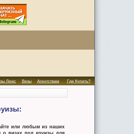
зы Люкс
Визы
Агентствам
Где Купить?
руизы:
сайте или любым из наших
я о визах под круизы для