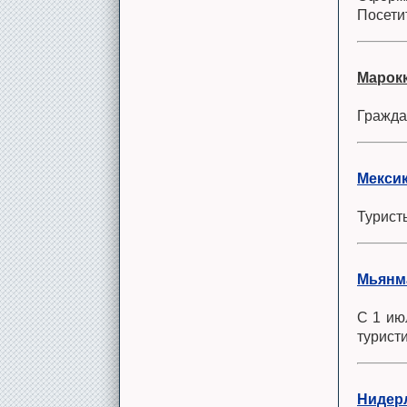
Посети
Марок
Гражд
Мекси
Турист
Мьянм
С 1 ию
турист
Нидер