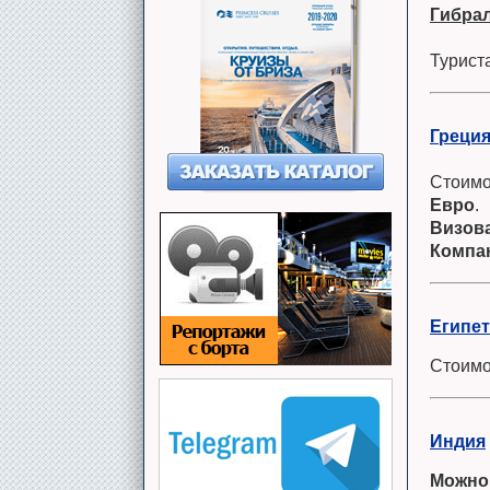
Гибра
Турист
Греци
Стоимо
Евро
.
Визова
Компа
Египет
Стоимо
Индия
Можно