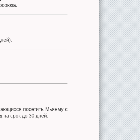
осоюза.
ней).
евающихся посетить Мьянму с
на срок до 30 дней.