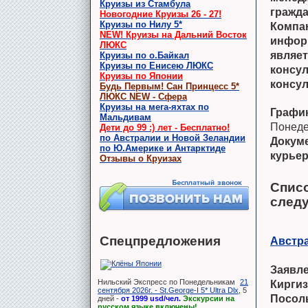
Круизы из Стамбула
гражда
Новогодние Круизы 26 - 27!
Круизы по Нилу 5*
Компа
NEW! Круизы на Дальний Восток
инфор
ЛЮКС
являе
Круизы по о.Байкал
Круизы по Енисею ЛЮКС
консу
Круизы по Японии
консул
Будь Первым! Сан Принцесс 5*
ЛЮКС NEW - Сфера
Круизы на мега-яхтах по
График
Мальдивам
Понеде
Дети до 99 :) лет - Бесплатно!
по Австралии и Новой Зеландии
Докум
по Ю.Америке и Антарктиде
курьер
Отзывы о Круизах
Спис
следу
Спецпредложения
Австр
Заявле
Нильский Экспресс по Понедельникам
21
Киргиз
сентября 2026г. - St.George-I 5* Ultra Dlx
, 5
Посоль
дней -
от 1999 usd/чел.
Экскурсии на
русском языке включены!