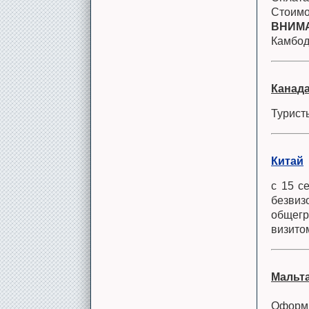
Стоимо
ВНИМ
Камбод
Канад
Турист
Китай
с 15 с
безви
общегр
визито
Мальт
Оформл