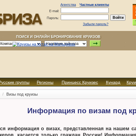
Агентства
Частные клиенты
E-mail:
Пароль:
Забыли пароль?
ПОИСК И ОНЛАЙН БРОНИРОВАНИЕ КРУИЗОВ
Русские группы
Регионы
Принцесс Круизес
Кунард
Круи
Визы под круизы
Информация по визам под к
ся информация о визах, представленная на нашем 
жеров, касается только граждан России! Информаци