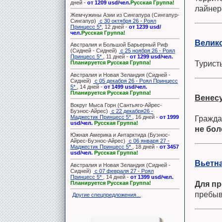
дней -
от 1209 usd/чел.
Русская Группа!
лайнер
Жемчужины Азии из Сингапура (Сингапур-
Сингапур)
с 30 октября 26 - Роял
Принцесс 5*
, 12 дней -
от 1239 usd/
чел.
Русская Группа!
Велик
Австралия и Большой Барьерный Риф
(Сидней - Сидней)
с 25 ноября 26 - Роял
Принцесс 5*
, 11 дней -
от 1299 usd/чел.
Турист
Планируется Русская Группа!
Австралия и Новая Зеландия (Сидней -
Сидней)
с 05 декабря 26 - Роял Принцесс
5*
, 14 дней -
от 1499 usd/чел.
Планируется Русская Группа!
Венес
Вокруг Мыса Горн (Сантьяго-Айрес-
Буэнос-Айрес)
с 22 декабря26 -
Маджестик Принцесс 5*
, 16 дней -
от 1999
Гражда
usd/чел.
Русская Группа!
не бол
Южная Америка и Антарктида (Буэнос-
Айрес-Буэнос-Айрес)
с 06 января 27 -
Маджестик Принцесс 5*
, 18 дней -
от 3457
usd/чел.
Русская Группа!
Вьетн
Австралия и Новая Зеландия (Сидней -
Сидней)
с 07 февраля 27 - Роял
Принцесс 5*
, 14 дней -
от 1399 usd/чел.
Планируется Русская Группа!
Для пр
пребыв
Другие спецпредложения...