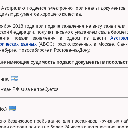
 Австралию подается электронно, оригиналы документов 
димых документов хорошего качества.
оября 2018 года при подаче заявления на визу заявители
ской Федерации, получат письмо с указанием сдать биометр
ента подачи заявления в одном из шести
Австра
рических данных
(ABCC), расположенных в Москве, Санкт
инбурге, Новосибирске и Ростове-на-Дону.
ане имеющие судимость подают документы в посольст
тина
аждан РФ виза не требуется.
о.)
но безвизовое пребывание для пассажиров круизных лай
ории острова длится не более 24 часов и путешествие прод