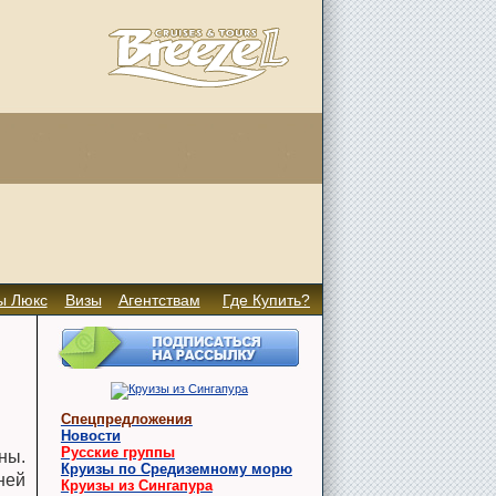
ы Люкс
Визы
Агентствам
Где Купить?
Спецпредложения
Новости
Русские группы
ны.
Круизы по Средиземному морю
ней
Круизы из Сингапура