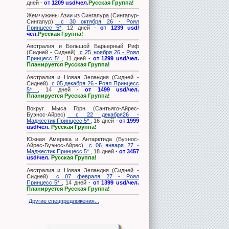
дней -
от 1209 usd/чел.
Русская Группа!
Жемчужины Азии из Сингапура (Сингапур-
Сингапур)
с 30 октября 26 - Роял
Принцесс 5*
, 12 дней -
от 1239 usd/
чел.
Русская Группа!
Австралия и Большой Барьерный Риф
(Сидней - Сидней)
с 25 ноября 26 - Роял
Принцесс 5*
, 11 дней -
от 1299 usd/чел.
Планируется Русская Группа!
Австралия и Новая Зеландия (Сидней -
Сидней)
с 05 декабря 26 - Роял Принцесс
5*
, 14 дней -
от 1499 usd/чел.
Планируется Русская Группа!
Вокруг Мыса Горн (Сантьяго-Айрес-
Буэнос-Айрес)
с 22 декабря26 -
Маджестик Принцесс 5*
, 16 дней -
от 1999
usd/чел.
Русская Группа!
Южная Америка и Антарктида (Буэнос-
Айрес-Буэнос-Айрес)
с 06 января 27 -
Маджестик Принцесс 5*
, 18 дней -
от 3457
usd/чел.
Русская Группа!
Австралия и Новая Зеландия (Сидней -
Сидней)
с 07 февраля 27 - Роял
Принцесс 5*
, 14 дней -
от 1399 usd/чел.
Планируется Русская Группа!
Другие спецпредложения...