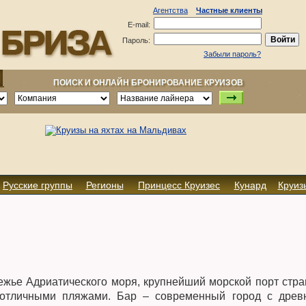
Агентства
Частные клиенты
E-mail:
Пароль:
Забыли пароль?
ПОИСК И ОНЛАЙН БРОНИРОВАНИЕ КРУИЗОВ
Русские группы
Регионы
Принцесс Круизес
Кунард
Круиз
ежье Адриатического моря, крупнейший морской порт стра
отличными пляжами. Бар – современный город с древ