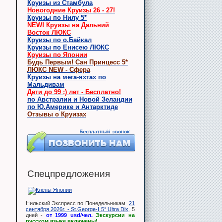
Круизы из Стамбула
Новогодние Круизы 26 - 27!
Круизы по Нилу 5*
NEW! Круизы на Дальний
Восток ЛЮКС
Круизы по о.Байкал
Круизы по Енисею ЛЮКС
Круизы по Японии
Будь Первым! Сан Принцесс 5*
ЛЮКС NEW - Сфера
Круизы на мега-яхтах по
Мальдивам
Дети до 99 :) лет - Бесплатно!
по Австралии и Новой Зеландии
по Ю.Америке и Антарктиде
Отзывы о Круизах
Спецпредложения
Нильский Экспресс по Понедельникам
21
сентября 2026г. - St.George-I 5* Ultra Dlx
, 5
дней -
от 1999 usd/чел.
Экскурсии на
русском языке включены!