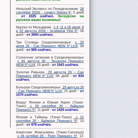
Нильский Экспресс по Понедельникам
28
сентября 2026г. - Legacy Deluxe 4*
, 5 дней
-
от 1025 usd/чел.
Экскурсии на
русском языке включены!
Круизы по Мальдивам
с 4, 11 и 18 июля, 8
и 22 августа 2026 - Scubaspa Ying 6*
, 08
дней -
от 3094 usd/чел.
Три Столицы Средиземноморья
с 25
июля 26 - Сан Принцесс NEW 5* LUX
, 08
дней -
от 900 usd/чел.
Солнечное затмение в Средиземноморье
с 04 августа 26 - Энчантед Принцесс
NEW 5* LUX
, 15 дней -
от 1943 usd/чел.
Золотая Ривьера
29 августа 26 - Сан
Принцесс NEW 5* LUX
, 08 дней -
от 934
usd/чел.
Большое Средиземноморье
29 августа 26
- Сан Принцесс NEW 5* LUX
, 15 дней -
от
1570 usd/чел.
Вокруг Японии и Южная Корея (Токио-
Токио)
с 05 сентября 26 - Даймонд
Принцесс 5*
, 11 дней -
от 1429 usd/чел.
Япония и Тайвань (Токио-Токио)
с 22
сентября 26 - Даймонд Принцесс 5*
, 10
дней -
от 979 usd/чел.
Азиатские Жемчужины (Токио-Сингапур)
с 04 октября 26 - Роял Принцесс 5*
, 13