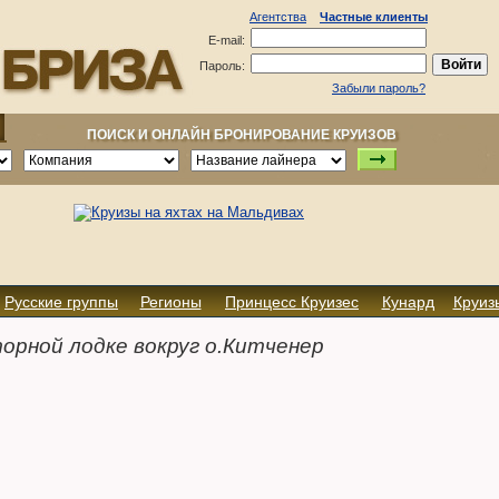
Агентства
Частные клиенты
E-mail:
Пароль:
Забыли пароль?
ПОИСК И ОНЛАЙН БРОНИРОВАНИЕ КРУИЗОВ
Русские группы
Регионы
Принцесс Круизес
Кунард
Круиз
рной лодке вокруг о.Китченер