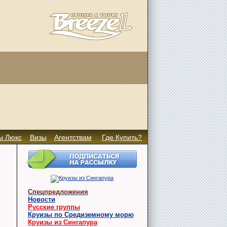
ы Люкс
Визы
Агентствам
Где Купить?
Спецпредложения
Новости
Русские группы
Круизы по Средиземному морю
Круизы из Сингапура