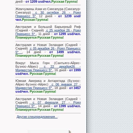
дней -
от 1209 usd/чел.
Русская Группа!
Жемчужины Азии из Сингапура (Сингапур-
Сингапур)
с 30 октября 26 - Роял
Принцесс 5*
, 12 дней -
от 1239 usd/
чел.
Русская Группа!
Австралия и Большой Барьерный Риф
(Сидней - Сидней)
с 25 ноября 26 - Роял
Принцесс 5*
, 11 дней -
от 1299 usd/чел.
Планируется Русская Группа!
Австралия и Новая Зеландия (Сидней -
Сидней)
с 05 декабря 26 - Роял Принцесс
5*
, 14 дней -
от 1499 usd/чел.
Планируется Русская Группа!
Вокруг Мыса Горн (Сантьяго-Айрес-
Буэнос-Айрес)
с 22 декабря26 -
Маджестик Принцесс 5*
, 16 дней -
от 1999
usd/чел.
Русская Группа!
Южная Америка и Антарктида (Буэнос-
Айрес-Буэнос-Айрес)
с 06 января 27 -
Маджестик Принцесс 5*
, 18 дней -
от 3457
usd/чел.
Русская Группа!
Австралия и Новая Зеландия (Сидней -
Сидней)
с 07 февраля 27 - Роял
Принцесс 5*
, 14 дней -
от 1399 usd/чел.
Планируется Русская Группа!
Другие спецпредложения...