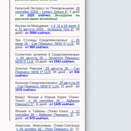
Нильский Экспресс по Понедельникам
28
сентября 2026г. - Legacy Deluxe 4*
, 5 дней
-
от 1025 usd/чел.
Экскурсии на
русском языке включены!
Круизы по Мальдивам
с 4, 11 и 18 июля, 8
и 22 августа 2026 - Scubaspa Ying 6*
, 08
дней -
от 3094 usd/чел.
Три Столицы Средиземноморья
с 25
июля 26 - Сан Принцесс NEW 5* LUX
, 08
дней -
от 900 usd/чел.
Солнечное затмение в Средиземноморье
с 04 августа 26 - Энчантед Принцесс
NEW 5* LUX
, 15 дней -
от 1943 usd/чел.
Золотая Ривьера
29 августа 26 - Сан
Принцесс NEW 5* LUX
, 08 дней -
от 934
usd/чел.
Большое Средиземноморье
29 августа 26
- Сан Принцесс NEW 5* LUX
, 15 дней -
от
1570 usd/чел.
Вокруг Японии и Южная Корея (Токио-
Токио)
с 05 сентября 26 - Даймонд
Принцесс 5*
, 11 дней -
от 1429 usd/чел.
Япония и Тайвань (Токио-Токио)
с 22
сентября 26 - Даймонд Принцесс 5*
, 10
дней -
от 979 usd/чел.
Азиатские Жемчужины (Токио-Сингапур)
с 04 октября 26 - Роял Принцесс 5*
, 13