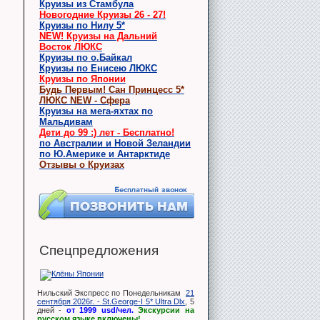
Круизы из Стамбула
Новогодние Круизы 26 - 27!
Круизы по Нилу 5*
NEW! Круизы на Дальний
Восток ЛЮКС
Круизы по о.Байкал
Круизы по Енисею ЛЮКС
Круизы по Японии
Будь Первым! Сан Принцесс 5*
ЛЮКС NEW - Сфера
Круизы на мега-яхтах по
Мальдивам
Дети до 99 :) лет - Бесплатно!
по Австралии и Новой Зеландии
по Ю.Америке и Антарктиде
Отзывы о Круизах
Спецпредложения
Нильский Экспресс по Понедельникам
21
сентября 2026г. - St.George-I 5* Ultra Dlx
, 5
дней -
от 1999 usd/чел.
Экскурсии на
русском языке включены!