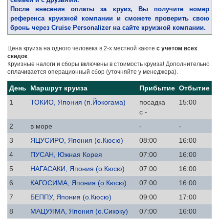
После внесения оплаты за круиз, Вы получите номер
референса круизной компании и сможете проверить свою
бронь через Cruise Personalizer на сайте круизной компании.
Цена круиза на одного человека в 2-х местной каюте
с учетом всех
скидок
.
Круизные налоги и сборы включены в стоимость круиза! Дополнительно
оплачивается операционный сбор (уточняйте у менеджера).
День
Маршрут круиза
Прибытие
Отбытие
1
ТОКИО, Япония (п.Йокогама)
посадка
15:00
с -
2
в море
-
-
3
ЯЦУСИРО, Япония (о.Кюсю)
08:00
16:00
4
ПУСАН, Южная Корея
07:00
16:00
5
НАГАСАКИ, Япония (о.Кюсю)
07:00
16:00
6
КАГОСИМА, Япония (о.Кюсю)
07:00
16:00
7
БЕППУ, Япония (о.Кюсю)
09:00
17:00
8
МАЦУЯМА, Япония (о.Сикоку)
07:00
16:00