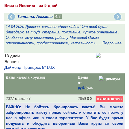
Виза в Японию - за 5 дней
Татьяна, Алматы
4.8
14.04.2020 Дорогие, команда «Бриз Лайн»! От всей души
1
благодарю за труд, старания, понимание, чуткое отношение .
и
Особенно, хочу отметить работу Михеевой Ольги,
О
оперативность, профессионализм, человечность, ...
Подробнее
п
13 дней
Япония
Даймонд Принцесс 5* LUX
Даты начала круизов
Цены
от
руб.
/
у.е.
2027 марта 27
2659.0 $
ВАЖНО: Не бойтесь бронировать каюты! Вы можете
забронировать каюту прямо сейчас, и оплатить ее позже у
нас в офисе или в своем турагентстве. У Вас будет время
подумать и обсудить выбранный Вами круиз со своей
семьей и с друзьями.