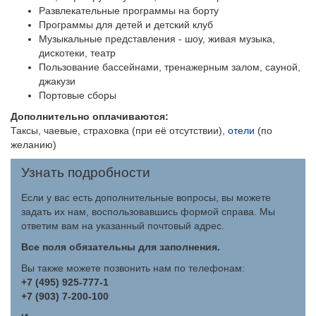
Развлекательные программы на борту
Программы для детей и детский клуб
Музыкальные представления - шоу, живая музыка,
дискотеки, театр
Пользование бассейнами, тренажерным залом, сауной,
джакузи
Портовые сборы
Дополнительно оплачиваются:
Таксы, чаевые, страховка (при её отсутствии),
отели
(по
желанию)
Узнать подробности
Если у вас есть дополнительные вопросы, вы можете
задать их нам, воспользовавшись формой справа. Мы
ответим вам на указанный почтовый адрес.
Все поля обязательны для заполнения.
Вы также можете позвонить нам по телефонам:
+7 (495) 925-777-1
+7 (903) 7-200-100