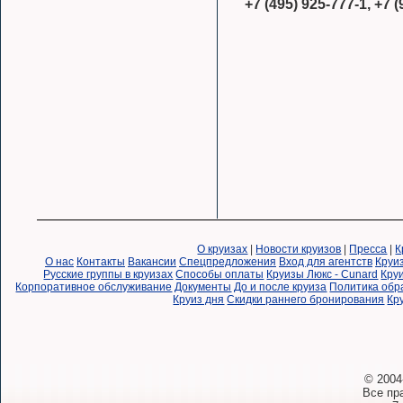
+7 (495) 925-777-1, +7 
О круизах
|
Новости круизов
|
Пресса
|
К
О нас
Контакты
Вакансии
Спецпредложения
Вход для агентств
Круи
Русские группы в круизах
Способы оплаты
Круизы Люкс - Cunard
Круи
Корпоративное обслуживание
Документы
До и после круиза
Политика обр
Круиз дня
Скидки раннего бронирования
Кр
© 2004
Все пр