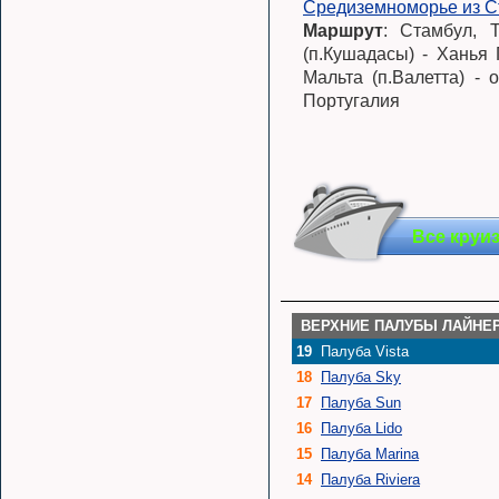
Средиземноморье из С
Маршрут
: Стамбул, 
(п.Кушадасы) - Ханья 
Мальта (п.Валетта) - 
Португалия
Все круи
ВЕРХНИЕ ПАЛУБЫ ЛАЙНЕ
19
Палуба Vista
18
Палуба Sky
17
Палуба Sun
16
Палуба Lido
15
Палуба Marina
14
Палуба Riviera