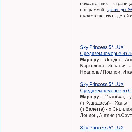
пожелтевших страни
программой
"дети до 9
сможете не взять детей с
Sky Princess 5* LUX
Средиземноморье из Л
Маршрут
: Лондон, Ан
Барселона, Испания - 
Неаполь / Помпеи, Итал
Sky Princess 5* LUX
Средиземноморье из С
Маршрут
: Стамбул, Ту
(п.Кушадасы)- Ханья
(п.Валетта) - о.Сицили
Лондон, Англия (п.Саут
Sky Princess 5* LUX