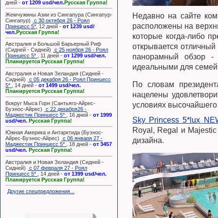
дней -
от 1209 usd/чел.
Русская Группа!
Жемчужины Азии из Сингапура (Сингапур-
Недавно на сайте ком
Сингапур)
с 30 октября 26 - Роял
расположены на верхн
Принцесс 5*
, 12 дней -
от 1239 usd/
чел.
Русская Группа!
которые когда-либо пр
Австралия и Большой Барьерный Риф
открывается отличный 
(Сидней - Сидней)
с 25 ноября 26 - Роял
панорамный обзор - 
Принцесс 5*
, 11 дней -
от 1299 usd/чел.
Планируется Русская Группа!
идеальными для семей
Австралия и Новая Зеландия (Сидней -
Сидней)
с 05 декабря 26 - Роял Принцесс
По словам президент
5*
, 14 дней -
от 1499 usd/чел.
Планируется Русская Группа!
нацелены удовлетвори
Вокруг Мыса Горн (Сантьяго-Айрес-
условиях высочайшего
Буэнос-Айрес)
с 22 декабря26 -
Маджестик Принцесс 5*
, 16 дней -
от 1999
Sky Princess 5*lux N
usd/чел.
Русская Группа!
Royal, Regal и Majest
Южная Америка и Антарктида (Буэнос-
Айрес-Буэнос-Айрес)
с 06 января 27 -
дизайна.
Маджестик Принцесс 5*
, 18 дней -
от 3457
usd/чел.
Русская Группа!
Австралия и Новая Зеландия (Сидней -
Сидней)
с 07 февраля 27 - Роял
Принцесс 5*
, 14 дней -
от 1399 usd/чел.
Планируется Русская Группа!
Другие спецпредложения...