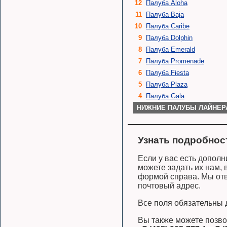
12
Палуба Aloha
11
Палуба Baja
10
Палуба Caribe
9
Палуба Dolphin
8
Палуба Emerald
7
Палуба Promenade
6
Палуба Fiesta
5
Палуба Plaza
4
Палуба Gala
НИЖНИЕ ПАЛУБЫ ЛАЙНЕР
Узнать подробнос
Если у вас есть допол
можете задать их нам,
формой справа. Мы отв
почтовый адрес.
Все поля обязательны 
Вы также можете позво