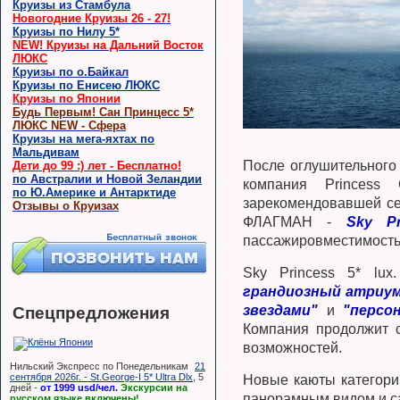
Круизы из Стамбула
Новогодние Круизы 26 - 27!
Круизы по Нилу 5*
NEW! Круизы на Дальний Восток
ЛЮКС
Круизы по о.Байкал
Круизы по Енисею ЛЮКС
Круизы по Японии
Будь Первым! Сан Принцесс 5*
ЛЮКС NEW - Сфера
Круизы на мега-яхтах по
Мальдивам
После оглушительного 
Дети до 99 :) лет - Бесплатно!
по Австралии и Новой Зеландии
компания Princess
по Ю.Америке и Антарктиде
зарекомендовавшей се
Отзывы о Круизах
ФЛАГМАН -
Sky Pr
пассажировместимость 
Sky Princess 5* lux
грандиозный атриу
звездами"
и
"персо
Спецпредложения
Компания продолжит 
возможностей.
Нильский Экспресс по Понедельникам
21
сентября 2026г. - St.George-I 5* Ultra Dlx
, 5
Новые каюты категор
дней -
от 1999 usd/чел.
Экскурсии на
панорамным видом и с
русском языке включены!