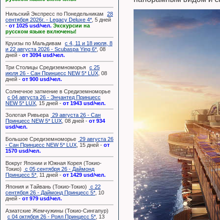
Нильский Экспресс по Понедельникам
28
сентября 2026г. - Legacy Deluxe 4*
, 5 дней
-
от 1025 usd/чел.
Экскурсии на
русском языке включены!
Круизы по Мальдивам
с 4, 11 и 18 июля, 8
и 22 августа 2026 - Scubaspa Ying 6*
, 08
дней -
от 3094 usd/чел.
Три Столицы Средиземноморья
с 25
июля 26 - Сан Принцесс NEW 5* LUX
, 08
дней -
от 900 usd/чел.
Солнечное затмение в Средиземноморье
с 04 августа 26 - Энчантед Принцесс
NEW 5* LUX
, 15 дней -
от 1943 usd/чел.
Золотая Ривьера
29 августа 26 - Сан
Принцесс NEW 5* LUX
, 08 дней -
от 934
usd/чел.
Большое Средиземноморье
29 августа 26
- Сан Принцесс NEW 5* LUX
, 15 дней -
от
1570 usd/чел.
Вокруг Японии и Южная Корея (Токио-
Токио)
с 05 сентября 26 - Даймонд
Принцесс 5*
, 11 дней -
от 1429 usd/чел.
Япония и Тайвань (Токио-Токио)
с 22
сентября 26 - Даймонд Принцесс 5*
, 10
дней -
от 979 usd/чел.
Азиатские Жемчужины (Токио-Сингапур)
с 04 октября 26 - Роял Принцесс 5*
, 13